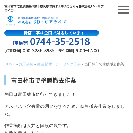
富田林市で塗膜撤去作業｜奈良県で防水工事のことなら株式会社SD・リア
ライズへ
HOME
»
施工事例
»
実績
,
防水・シーリング工事
»
富田林市で塗膜撤去作業
富田林市で塗膜撤去作業
先日は富田林市に行ってきました！
アスベスト含有量の調査をするため、塗膜撤去作業をしまし
た。
作業箇所は天井と階段の裏です。
作業風景はこちら！