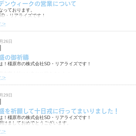
デンウィークの営業について
なっております。
SD・リアライズです！
GWに関する情報を発信致します！
む>
ィーク休暇：2024/5/3(金)～5/5(日)
記日程以外は対応可能
3月26日
盛の御祈禱
は！橿原市の株式会社SD・リアライズです！
野本宮大社にお参りに行きました！
む>
神社では商売繫盛の御祈禱ができるということで、
向けてしっかり手を合わせさせて頂ました！
1月29日
盛を祈願して十日戎に行ってまいりました！
は！橿原市の株式会社SD・リアライズです！
明けましておめでとうございます。
む>
の投稿は以下3記事になります。