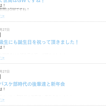
は！
世間はGWですね！
む>
SD・リアライズではGW期間中も通常営業しておりますので、
何かお困りごとがございましたら気軽にお問い合わせください！
2月27日
級生にも誕生日を祝って頂きました！
は！
や同級生にも誕生日を祝って頂きました！
む>
事頑張れそうです！
2月27日
バスケ部時代の後輩達と新年会
は！
元のバスケ部時代の後輩達と新年会をしました。
む>
サプライズで誕生日のお祝いをしてもらいました！