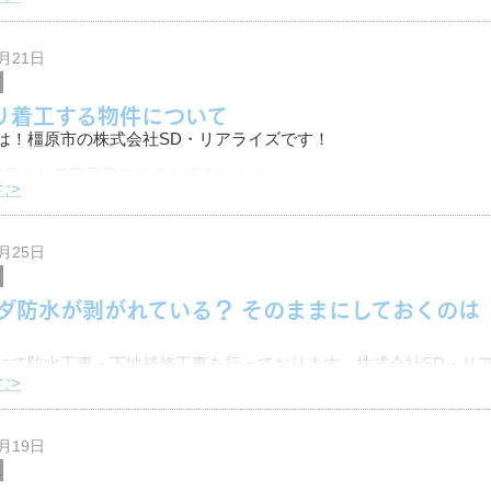
きます。
中はご迷惑をおかけするかと思いますが、何卒よろしくお願いいた
5月21日
り着工する物件について
は！橿原市の株式会社SD・リアライズです！
6月より着工予定の物件を紹介します。
む>
の補修、シーリング工事をする予定です。
戸建て住宅の改修工事から、工場・マンションな
4月25日
ダ防水が剥がれている？ そのままにしておくのは
にて防水工事・下地補修工事を行っております、株式会社SD・リ
む>
なく使っているベランダ。
干しているときなどに、床の表面が剥がれているのを発見したかも
4月19日