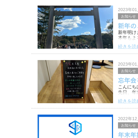
すごくび
ケーキだ
2023年0
お知らせ
新年の
新年明け
本年もよ
続きを読
橿原市の
毎年恒例
2023年0
お知らせ
忘年会
ウサギか
こんにち
先日、年
て忘年会
続きを読
古くから
来ました
もち
2022年1
お知らせ
年末年