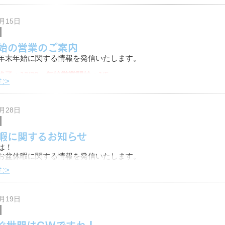
る方は是非見て頂けると幸いです。
事目は
2月15日
始の営業のご案内
年末年始に関する情報を発信いたします。
了：12/30 年始営業開始：1/5
む>
～1/4の5日間はお休み頂き
7月28日
暇に関するお知らせ
は！
お盆休暇に関する情報を発信いたします。
む>
11(金)～15(火)の5日間お休み頂きます。
急時に関しては、柔軟に対応しておりますのでお気軽にお問い合わ
4月19日
ぐ世間はGWですね！