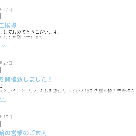
っくりしました！
けでなくスニーカーもプレゼントし
1月27日
ご挨拶
ましておめでとうございます。
ろしくお願い致します。
む>
株式会社SD・リアライズです。
、今年も伊勢神宮へ参拝に行きました！
1月27日
を開催致しました！
と思いき
は！
末ということでいつもお世話になっている取引先様や協力業者様を
を開催致しました！
む>
の友人が経営する飲食店さんに席をご用意して頂き、楽しい食事会
。
2月15日
始の営業のご案内