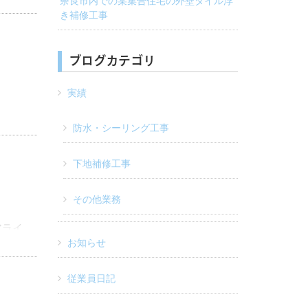
奈良市内での某集合住宅の外壁タイル浮
き補修工事
ブログカテゴリ
実績
防水・シーリング工事
下地補修工事
その他業務
アライ
お知らせ
しれ
従業員日記