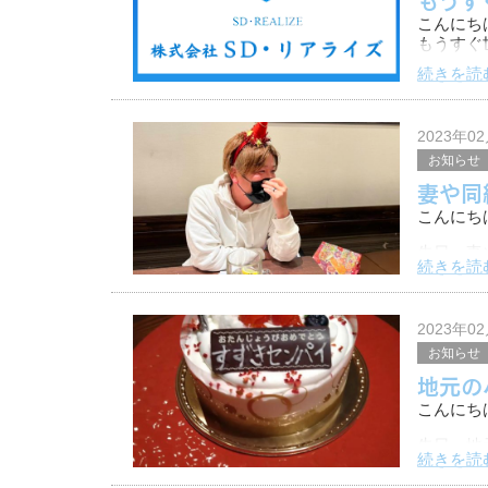
こんにち
もうすぐ
続きを読
株式会社
引き続き
2023年0
お知らせ
妻や同
こんにち
先日、妻
続きを読
今年も仕
2023年0
お知らせ
地元の
こんにち
先日、地
続きを読
まさかの