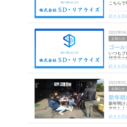
こちらで
年末営業終
続きを読
12/29～
2022年0
お知らせ
ゴール
いつもブ
橿原市の
こちらで
続きを読
今年のG
何かお困
2022年0
お知らせ
新年明
新年明け
本年もよ
続きを読
橿原市の