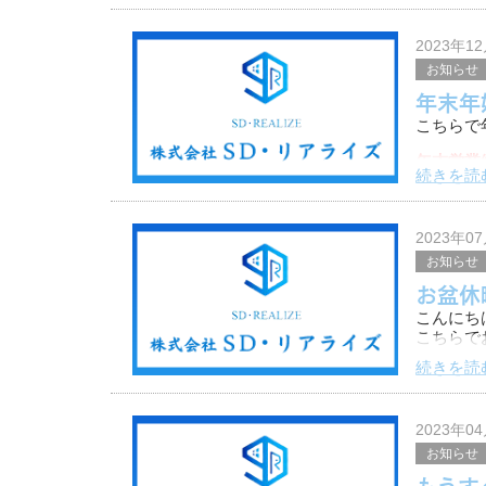
お時間あ
まず1記
2023年1
お知らせ
年末年
こちらで
年末営業終
続きを読
12/31
2023年0
お知らせ
お盆休
こんにち
こちらで
続きを読
今年は8/
ですが緊
ださい。
2023年0
お知らせ
もうす