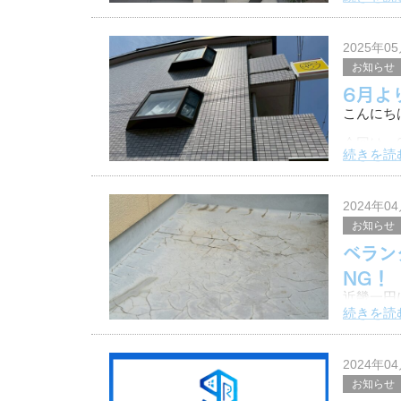
ていただ
施工期間
2025年0
お知らせ
6月よ
こんにち
今回は、
続きを読
主に下地
当社は、
2024年0
お知らせ
ベラン
NG！
近畿一円
ズです。
続きを読
普段何気
洗濯物を
2024年0
ません。
お知らせ
こ