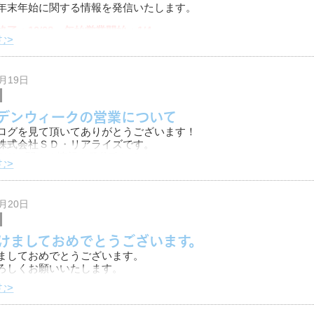
年末年始に関する情報を発信いたします。
了：12/28 年始営業開始：1/4
む>
1/3の6日間
4月19日
デンウィークの営業について
ログを見て頂いてありがとうございます！
株式会社ＳＤ・リアライズです。
GWに関する情報を発信致します。
む>
Wは休日返上で営業させて頂いております。
りご
1月20日
けましておめでとうございます。
ましておめでとうございます。
ろしくお願いいたします。
む>
株式会社SD・リアライズです。