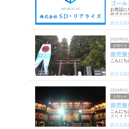
ゴール
お世話に
株式会社
こちらで
続きを読
ゴールデンウ
現状、上
2024年0
お知らせ
商売繫
こんにち
先日、熊
続きを読
こちらの
来年度に
2024年0
お知らせ
商売繫
こんにち
みなさま
続きを読
今年最初