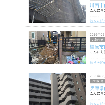
川西市
こんにち
川西市内
続きを読
します。
期間中は
2026年0
当社は、
お知らせ
橿原市
こんにち
今回は橿
続きを読
します。
アプロー
2026年0
当社は、
お知らせ
兵庫県
こんにち
兵庫県内
続きを読